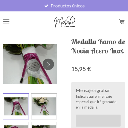
Productos únicos
Ir
al
contenido
principal
Medalla Ramo de
Novia Acero Inox
15,95 €
Mensaje a grabar
Indica aquí el mensaje
especial que irá grabado
en la medalla.