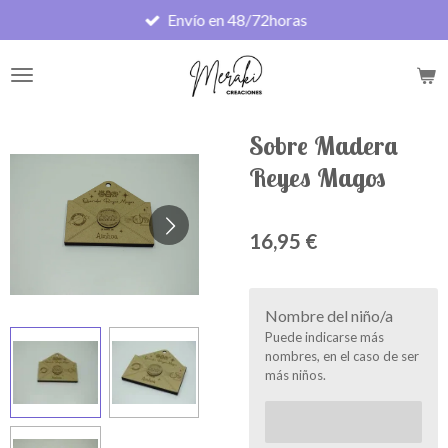
Envío en 48/72horas
Ir
al
contenido
principal
Sobre Madera
Reyes Magos
16,95 €
Nombre del niño/a
Puede indicarse más
nombres, en el caso de ser
más niños.