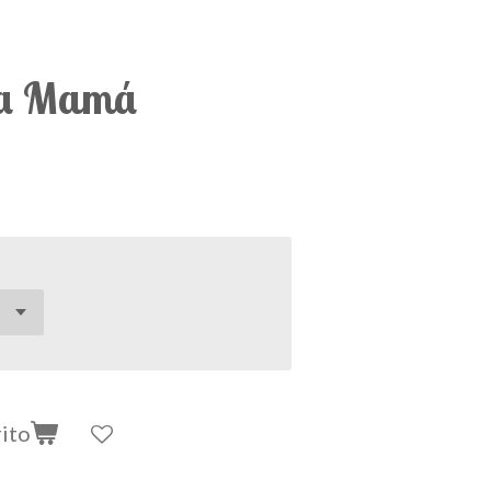
día Mamá
rito