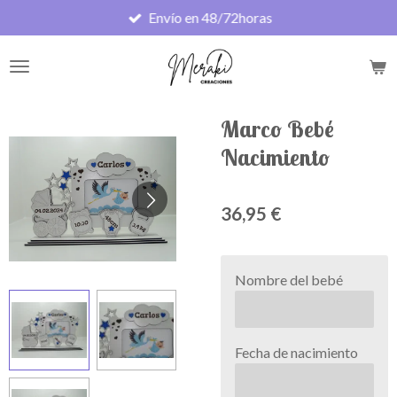
Envío en 48/72horas
Ir
al
contenido
principal
Marco Bebé
Nacimiento
36,95 €
Nombre del bebé
Fecha de nacimiento