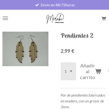
Envío en 48/72horas
Ir
al
contenido
principal
Pendientes 2
2,99 €
Añadir
al
carrito
Par de pendientes fabricados
en madera, con un grosor de
3mm.